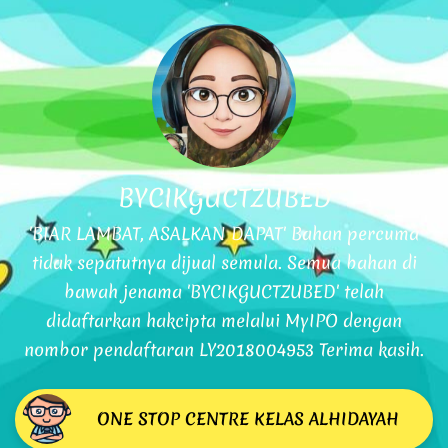
BYCIKGUCTZUBED
'BIAR LAMBAT, ASALKAN DAPAT' Bahan percuma
tidak sepatutnya dijual semula. Semua bahan di
bawah jenama 'BYCIKGUCTZUBED' telah
didaftarkan hakcipta melalui MyIPO dengan
nombor pendaftaran LY2018004953 Terima kasih.
ONE STOP CENTRE KELAS ALHIDAYAH