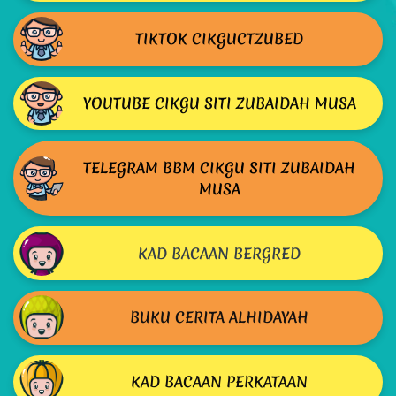
TIKTOK CIKGUCTZUBED
YOUTUBE CIKGU SITI ZUBAIDAH MUSA
TELEGRAM BBM CIKGU SITI ZUBAIDAH
MUSA
KAD BACAAN BERGRED
BUKU CERITA ALHIDAYAH
KAD BACAAN PERKATAAN