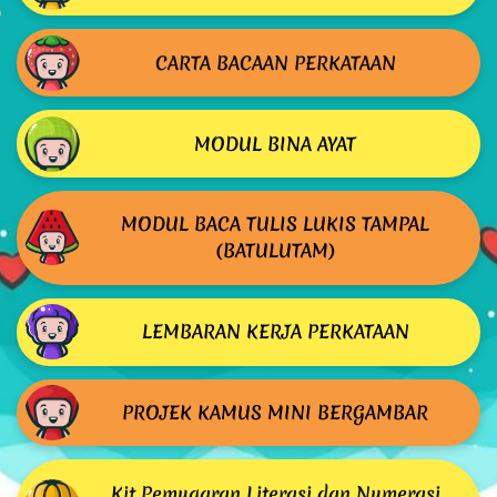
CARTA BACAAN PERKATAAN
MODUL BINA AYAT
MODUL BACA TULIS LUKIS TAMPAL
(BATULUTAM)
LEMBARAN KERJA PERKATAAN
PROJEK KAMUS MINI BERGAMBAR
Kit Pemugaran Literasi dan Numerasi