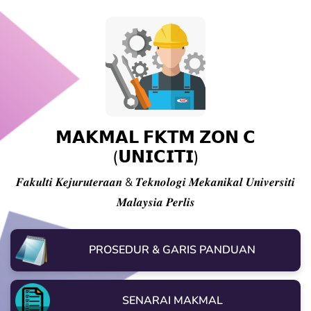
𝗠𝗔𝗞𝗠𝗔𝗟 𝗙𝗞𝗧𝗠 𝗭𝗢𝗡 𝗖
(𝗨𝗡𝗜𝗖𝗜𝗧𝗜)
𝑭𝒂𝒌𝒖𝒍𝒕𝒊 𝑲𝒆𝒋𝒖𝒓𝒖𝒕𝒆𝒓𝒂𝒂𝒏 & 𝑻𝒆𝒌𝒏𝒐𝒍𝒐𝒈𝒊 𝑴𝒆𝒌𝒂𝒏𝒊𝒌𝒂𝒍 𝑼𝒏𝒊𝒗𝒆𝒓𝒔𝒊𝒕𝒊
𝑴𝒂𝒍𝒂𝒚𝒔𝒊𝒂 𝑷𝒆𝒓𝒍𝒊𝒔
PROSEDUR & GARIS PANDUAN
SENARAI MAKMAL