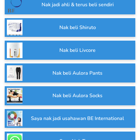
Nak jadi ahli & terus beli sendiri
Nak beli Shiruto
Nak beli Livcore
Nak beli Aulora Pants
Nak beli Aulora Socks
Saya nak jadi usahawan BE International