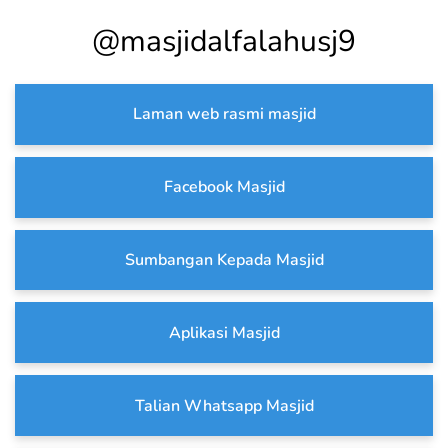
@masjidalfalahusj9
Laman web rasmi masjid
Facebook Masjid
Sumbangan Kepada Masjid
Aplikasi Masjid
Talian Whatsapp Masjid