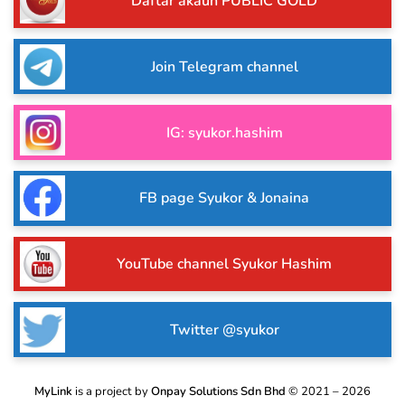
Daftar akaun PUBLIC GOLD
Join Telegram channel
IG: syukor.hashim
FB page Syukor & Jonaina
YouTube channel Syukor Hashim
Twitter @syukor
MyLink
is a project by
Onpay Solutions Sdn Bhd
© 2021 – 2026